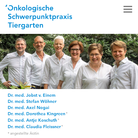
Dr. med. Jobst v. Einem
Dr. med. Stefan Wöhner
Dr. med. Axel Nogai
Dr. med. Dorothea Kingreen
Dr. med. Antje Koschuth
Dr. med. Claudia Fleissner
* angestellte Ärztin