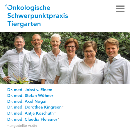
Dr. med. Jobst v. Einem
Dr. med. Stefan Wöhner
Dr. med. Axel Nogai
Dr. med. Dorothea Kingreen
Dr. med. Antje Koschuth
Dr. med. Claudia Fleissner
* angestellte Ärztin